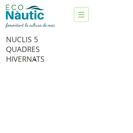
fomentant la cultura de mar
NUCLIS 5
QUADRES
HIVERNATS
La clau de l'èxit és el
coneixement del valor de les
coses
John Boyle O'Reilly
(1844-1890)