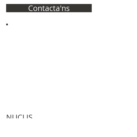
Contacta'ns
L'èxit no s'aconsegueix
només amb qualitats
especials.
És sobretot un treball
de constància, de
mètode i d'organització
J.P. Sergent
NUCLIS
3 QUADRES DE