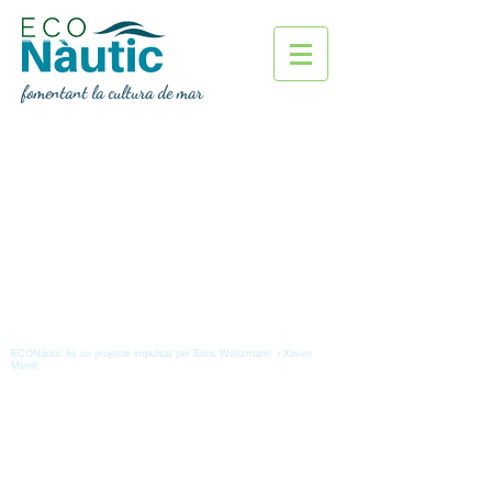
fomentant la cultura de mar
ECONàutic és un projecte impulsat per Boris Weitzmann i Xavier
Munill